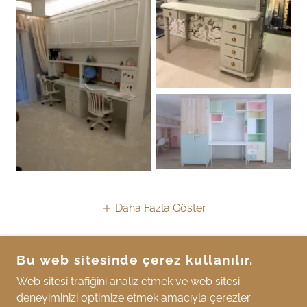
Daha Fazla Göster
Bu web sitesinde çerez kullanılır.
İCAN'S MOBILYA
Web sitesi trafiğini analiz etmek ve web sitesi
deneyiminizi optimize etmek amacıyla çerezler
İCANS MOBILYA, YUKARI DUDULLU,